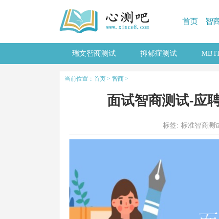
首页
智
瑞文智商测试
抑郁症测试
MB
当前位置：
首页
>
智商
>
面试智商测试-应
标签:
标准智商测