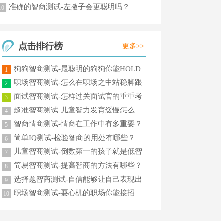
期！
准确的智商测试-左撇子会更聪明吗？
10
点击排行榜
更多>>
狗狗智商测试-最聪明的狗狗你能HOLD
1
住吗？
职场智商测试-怎么在职场之中站稳脚跟
2
呢？
面试智商测试-怎样过关面试官的重重考
3
验？
超准智商测试-儿童智力发育缓慢怎么
4
办？
智商情商测试-情商在工作中有多重要？
5
简单IQ测试-检验智商的用处有哪些？
6
儿童智商测试-倒数第一的孩子就是低智
7
商吗？
简易智商测试-提高智商的方法有哪些？
8
选择题智商测试-自信能够让自己表现出
9
更高智商
职场智商测试-耍心机的职场你能接招
10
吗？