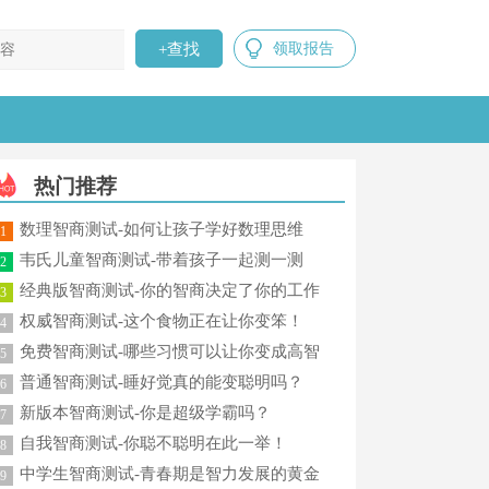
查找
领取报告
热门推荐
数理智商测试-如何让孩子学好数理思维
1
韦氏儿童智商测试-带着孩子一起测一测
2
吧！
经典版智商测试-你的智商决定了你的工作
3
能力？
权威智商测试-这个食物正在让你变笨！
4
免费智商测试-哪些习惯可以让你变成高智
5
商？
普通智商测试-睡好觉真的能变聪明吗？
6
新版本智商测试-你是超级学霸吗？
7
自我智商测试-你聪不聪明在此一举！
8
中学生智商测试-青春期是智力发展的黄金
9