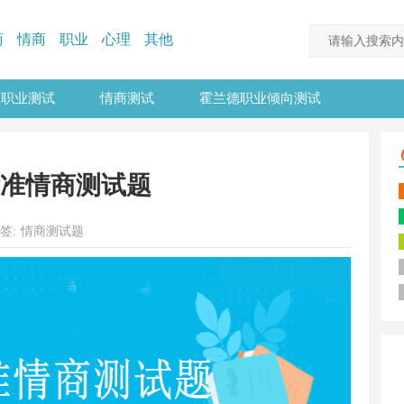
商
情商
职业
心理
其他
TI职业测试
情商测试
霍兰德职业倾向测试
准情商测试题
签:
情商测试题