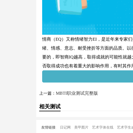
情商（EQ）又称情绪智力EI，是近年来专家
绪、情感、意志、耐受挫折等方面的品质。以
要的，即智商IQ越高，取得成就的可能性就越
否取得成功也有着重大的影响作用，有时其作
MBTI职业测试完整版
上一篇：
相关测试
友情链接
:
日记网
美甲图片
艺术字体在线
艺术字生