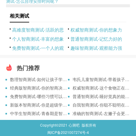
测试-怎么合理安排时间呢？
相关测试
高难度智商测试-活跃的思
权威智商测试-你的想象力
维更聪明
能够降低
个人智商测试-丰富的想象
普通智商测试-记忆力好的
力让人生
好处你知
免费智商测试-一个人的观
趣味智商测试-观察能力强
察力重要
的人智商
热门推荐
数理智商测试-如何让孩子学好数理思维
韦氏儿童智商测试-带着孩子一起测一测吧！
经典版智商测试-你的智商决定了你的工作能力？
权威智商测试-这个食物正在让你变笨！
免费智商测试-哪些习惯可以让你变成高智商？
普通智商测试-睡好觉真的能变聪明吗？
新版本智商测试-你是超级学霸吗？
自我智商测试-你聪不聪明在此一举！
中学生智商测试-青春期是智力发展的黄金期！
准确的智商测试-左撇子会更聪明吗？
Copyright©2021
心测吧
版权所有
闽ICP备2021007274号-4